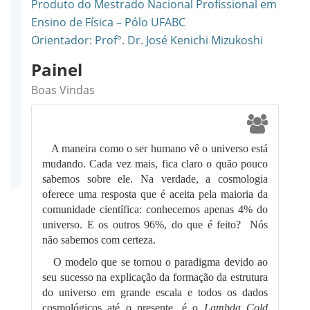
Produto do Mestrado Nacional Profissional em
Ensino de Física – Pólo UFABC
Experimentos de
Orientador: Prof°. Dr. José Kenichi Mizukoshi
Detecção
Painel
Matéria Escura no
Boas Vindas
Ensino Básico
Ferramentas Teóricas
A maneira como o ser humano vê o universo está
mudando. Cada vez mais, fica claro o quão pouco
Biblioteca
sabemos sobre ele. Na verdade, a cosmologia
oferece uma resposta que é aceita pela maioria da
comunidade científica: conhecemos apenas 4% do
universo. E os outros 96%, do que é feito? Nós
não sabemos com certeza.
O modelo que se tornou o paradigma devido ao
seu sucesso na explicação da formação da estrutura
do universo em grande escala e todos os dados
cosmológicos até o presente, é o
Lambda Cold