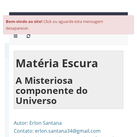
Bem-vindo ao site!
Click ou aguarde esta mensagem
desaparecer.
Home
Matéria Escura
Matéria Escura
A Misteriosa
Modelos
componente do
Universo
Evidências Teóricas
Observações
Autor: Erlon Santana
Evidências
Contato: erlon.santana34@gmail.com
Observacionais